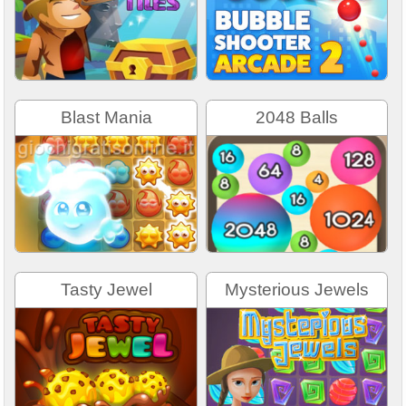
Blast Mania
2048 Balls
Tasty Jewel
Mysterious Jewels