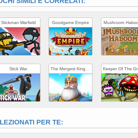
OCHI SIMILI E CORRELATI:
Stickman Warfield
Goodgame Empire
Mushroom Habo
Stick War
The Mergest Kingdom
LEZIONATI PER TE: