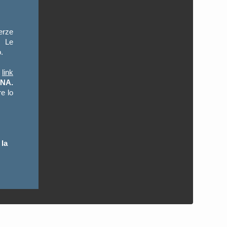
terze
. Le
.
l
link
NA.
e lo
 la