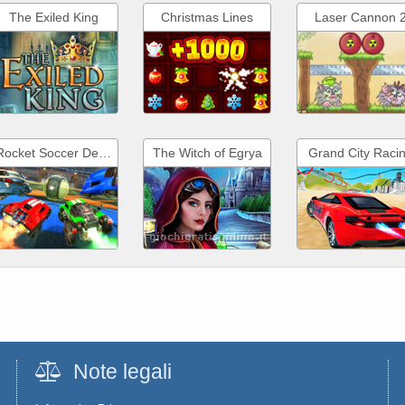
The Exiled King
Christmas Lines
Laser Cannon 
Rocket Soccer Derby
The Witch of Egrya
Grand City Raci
Note legali