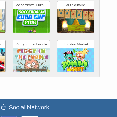
2
Soccerdown Euro Cup 2016
3D Solitaire
ng
Piggy in the Puddle
Zombie Market
Social Network