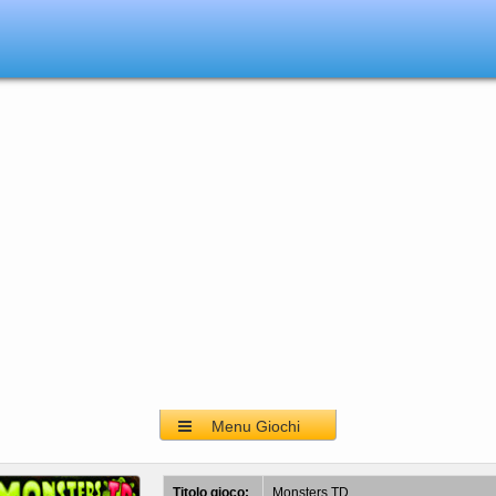
Menu Giochi
Titolo gioco:
Monsters TD