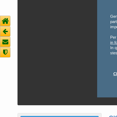
Gent
par
impo
Per 
in f
In 
stes
C