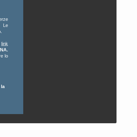
terze
. Le
.
l
link
NA.
e lo
 la