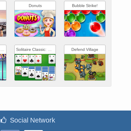
Donuts
Bubble Strike!
Angela's High School Reunion
Solitaire Classic: Klondike
Defend Village
Social Network