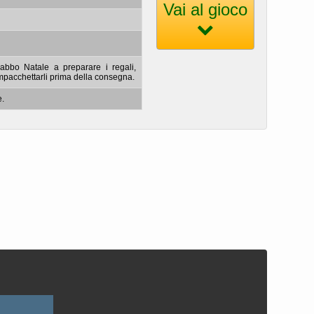
Vai al gioco
 Babbo Natale a preparare i regali,
mpacchettarli prima della consegna.
e.