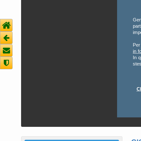
Gent
par
impo
Per 
in f
In 
stes
C